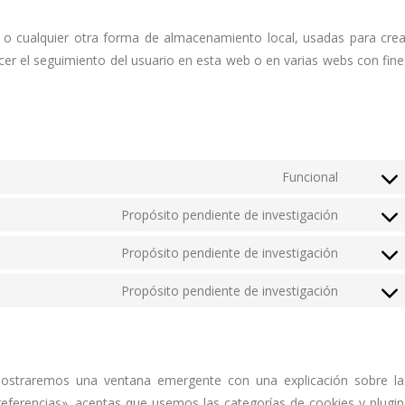
 o cualquier otra forma de almacenamiento local, usadas para crea
acer el seguimiento del usuario en esta web o en varias webs con fine
Funcional
Consent
to
Propósito pendiente de investigación
Consent
service
to
Propósito pendiente de investigación
complian
Consent
service
to
Propósito pendiente de investigación
wordpre
Consent
service
to
google-
service
recaptch
varios
mostraremos una ventana emergente con una explicación sobre la
eferencias», aceptas que usemos las categorías de cookies y plugin